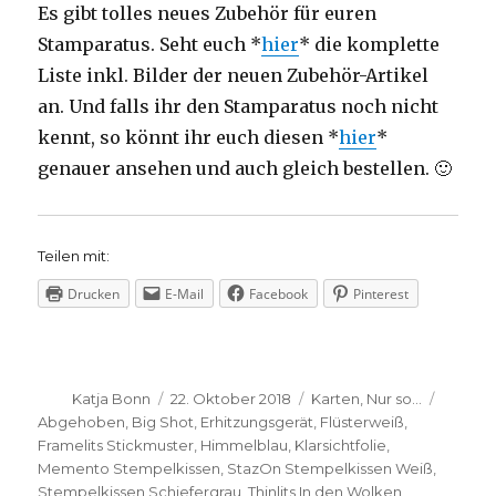
Es gibt tolles neues Zubehör für euren
Stamparatus. Seht euch *
hier
* die komplette
Liste inkl. Bilder der neuen Zubehör-Artikel
an. Und falls ihr den Stamparatus noch nicht
kennt, so könnt ihr euch diesen *
hier
*
genauer ansehen und auch gleich bestellen. 🙂
Teilen mit:
Drucken
E-Mail
Facebook
Pinterest
Autor
Veröffentlicht
Kategorien
Schlag
Katja Bonn
22. Oktober 2018
Karten
,
Nur so...
am
Abgehoben
,
Big Shot
,
Erhitzungsgerät
,
Flüsterweiß
,
Framelits Stickmuster
,
Himmelblau
,
Klarsichtfolie
,
Memento Stempelkissen
,
StazOn Stempelkissen Weiß
,
Stempelkissen Schiefergrau
,
Thinlits In den Wolken