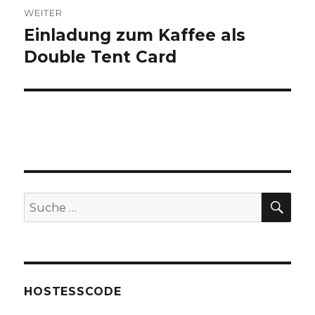
WEITER
Einladung zum Kaffee als
Nächster
Beitrag:
Double Tent Card
SU
Suche
nach:
HOSTESSCODE