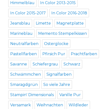
Himmelblau
In Color 2013-2015
In Color 2015-2017
In Color 2016-2018
Jeansblau
Limette
Magnetplatte
Marineblau
Memento Stempelkissen
Neutralfarben
Osterglocke
Pastellfarben
Pfirsich Pur
Prachtfarben
Savanne
Schiefergrau
Schwarz
Schwämmchen
Signalfarben
Smaragdgrün
So viele Jahre
Stampin' Dimensionals
Vanille Pur
Versamark
Weihnachten
Wildleder