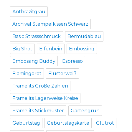
Anthrazitgrau
Archival Stempelkissen Schwarz
Basic Strassschmuck
Bermudablau
Big Shot
Elfenbein
Embossing
Embossing Buddy
Espresso
Flamingorot
Flüsterweiß
Framelits Große Zahlen
Framelits Lagenweise Kreise
Framelits Stickmuster
Gartengrün
Geburtstag
Geburtstagskarte
Glutrot