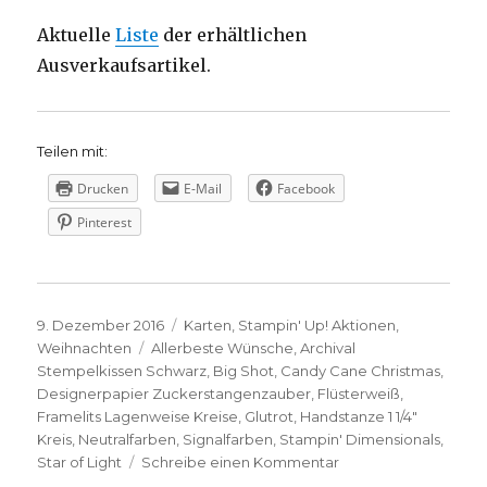
Aktuelle
Liste
der erhältlichen
Ausverkaufsartikel.
Teilen mit:
Drucken
E-Mail
Facebook
Pinterest
Veröffentlicht
Kategorien
9. Dezember 2016
Karten
,
Stampin' Up! Aktionen
,
am
Schlagwörter
Weihnachten
Allerbeste Wünsche
,
Archival
Stempelkissen Schwarz
,
Big Shot
,
Candy Cane Christmas
,
Designerpapier Zuckerstangenzauber
,
Flüsterweiß
,
Framelits Lagenweise Kreise
,
Glutrot
,
Handstanze 1 1/4"
Kreis
,
Neutralfarben
,
Signalfarben
,
Stampin' Dimensionals
,
zu
Star of Light
Schreibe einen Kommentar
Süße