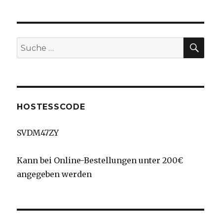
Weihnachtskarten
SU
Suche
nach:
HOSTESSCODE
SVDM47ZY
Kann bei Online-Bestellungen unter 200€
angegeben werden