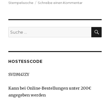
zu
Stempelwoche
Schreibe einen Kommentar
Stempelwoche
–
Blended
Blooms
–
SU
Suche
Du
nach:
bist…
HOSTESSCODE
SVDM47ZY
Kann bei Online-Bestellungen unter 200€
angegeben werden