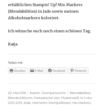
erhältlichen Stampin‘ Up! Mix Markers
(Blendabilities) in Jade sowie meinen
Alkoholmarkern koloriert.
Ich wünsche euch noch einen schönen Tag.
Katja
Teilen mit:
Drucken
E-Mail
Facebook
Pinterest
Veröffentlicht
Kategorien
Schlagwörter
20. Mai 2016
Karten
,
Stempelwoche
Blendabilities
,
am
Blended Bloom
,
Fantastische Vier
,
Flüsterweiß
,
In Color
2013-2015
,
Jade
,
Memento Stempelkissen
,
Mix Markers
,