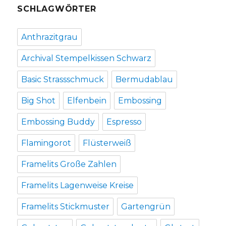
SCHLAGWÖRTER
Anthrazitgrau
Archival Stempelkissen Schwarz
Basic Strassschmuck
Bermudablau
Big Shot
Elfenbein
Embossing
Embossing Buddy
Espresso
Flamingorot
Flüsterweiß
Framelits Große Zahlen
Framelits Lagenweise Kreise
Framelits Stickmuster
Gartengrün