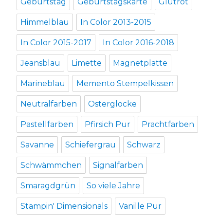
Geburtstag
Geburtstagskarte
Glutrot
Himmelblau
In Color 2013-2015
In Color 2015-2017
In Color 2016-2018
Jeansblau
Limette
Magnetplatte
Marineblau
Memento Stempelkissen
Neutralfarben
Osterglocke
Pastellfarben
Pfirsich Pur
Prachtfarben
Savanne
Schiefergrau
Schwarz
Schwämmchen
Signalfarben
Smaragdgrün
So viele Jahre
Stampin' Dimensionals
Vanille Pur