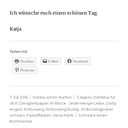
Ich wünsche euch einen schönen Tag.
Katja
Teilen mit:
Drucken
E-Mail
Facebook
Pinterest
Veröffentlicht
Kategorien
Schlagwörter
7. Juli 2016
Danke schön
,
Karten
Calypso
,
Dankbar für
am
dich
,
Designerpapier im Block - Jede Menge Liebe
,
Dotty
Angels
,
Embossing
,
Embossing Buddy
,
Embossingpulver
schwarz
,
Pastellfarben
,
Versa Mark
Schreibe einen
zu
Kommentar
Dankeskarte