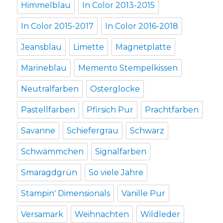
Himmelblau
In Color 2013-2015
In Color 2015-2017
In Color 2016-2018
Jeansblau
Limette
Magnetplatte
Marineblau
Memento Stempelkissen
Neutralfarben
Osterglocke
Pastellfarben
Pfirsich Pur
Prachtfarben
Savanne
Schiefergrau
Schwarz
Schwämmchen
Signalfarben
Smaragdgrün
So viele Jahre
Stampin' Dimensionals
Vanille Pur
Versamark
Weihnachten
Wildleder