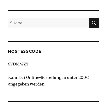
in
Calypso
SU
Suche
nach:
HOSTESSCODE
SVDM47ZY
Kann bei Online-Bestellungen unter 200€
angegeben werden