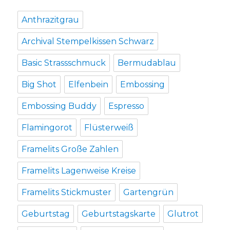
Anthrazitgrau
Archival Stempelkissen Schwarz
Basic Strassschmuck
Bermudablau
Big Shot
Elfenbein
Embossing
Embossing Buddy
Espresso
Flamingorot
Flüsterweiß
Framelits Große Zahlen
Framelits Lagenweise Kreise
Framelits Stickmuster
Gartengrün
Geburtstag
Geburtstagskarte
Glutrot