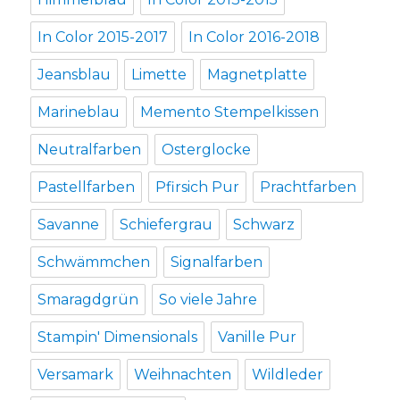
In Color 2015-2017
In Color 2016-2018
Jeansblau
Limette
Magnetplatte
Marineblau
Memento Stempelkissen
Neutralfarben
Osterglocke
Pastellfarben
Pfirsich Pur
Prachtfarben
Savanne
Schiefergrau
Schwarz
Schwämmchen
Signalfarben
Smaragdgrün
So viele Jahre
Stampin' Dimensionals
Vanille Pur
Versamark
Weihnachten
Wildleder