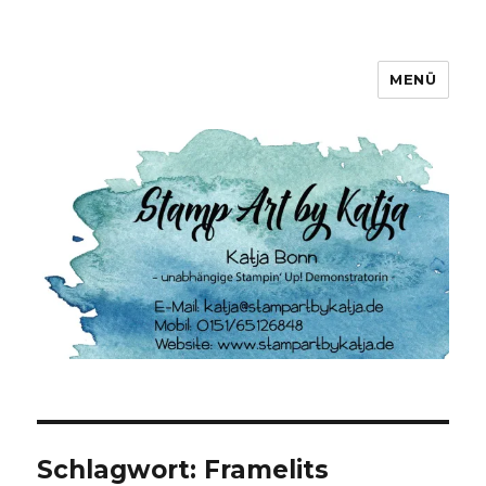
MENÜ
Stamp Art by Katja
Schlagwort:
Framelits