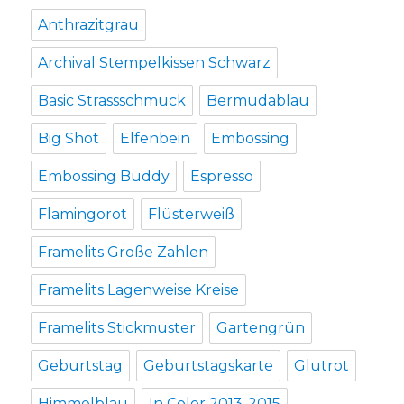
Anthrazitgrau
Archival Stempelkissen Schwarz
Basic Strassschmuck
Bermudablau
Big Shot
Elfenbein
Embossing
Embossing Buddy
Espresso
Flamingorot
Flüsterweiß
Framelits Große Zahlen
Framelits Lagenweise Kreise
Framelits Stickmuster
Gartengrün
Geburtstag
Geburtstagskarte
Glutrot
Himmelblau
In Color 2013-2015