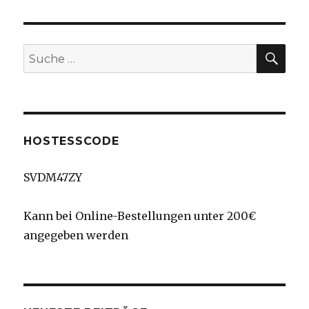
nicht
nur
für
Teeliebhaber
SU
Suche
nach:
HOSTESSCODE
SVDM47ZY
Kann bei Online-Bestellungen unter 200€
angegeben werden