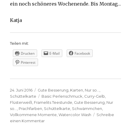
ein noch schöneres Wochenende. Bis Montag…
Katja
Teilen mit:
Drucken
E-Mail
Facebook
Pinterest
Veröffentlicht
Kategorien
24. Juni 2016
Gute Besserung
,
Karten
,
Nur so...
,
am
Schlagwörter
Schüttelkarte
Basic Perlenschmuck
,
Curry-Gelb
,
Flüsterweiß
,
Framelits Teestunde
,
Gute Besserung
,
Nur
so...
,
Prachfarben
,
Schüttelkarte
,
Schwämmchen
,
Vollkommene Momente
,
Watercolor Wash
Schreibe
zu
einen Kommentar
Schüttelkarte