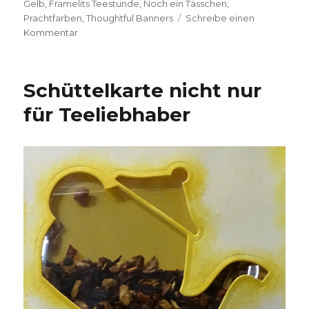
am
Gelb
,
Framelits Teestunde
,
Noch ein Tässchen
,
Prachtfarben
,
Thoughtful Banners
Schreibe einen
zu
Kommentar
Nur
so…
–
Schüttelkarte nicht nur
Teestunde
für Teeliebhaber