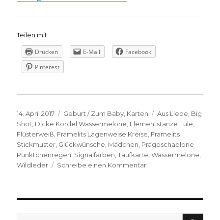
Teilen mit:
Drucken
E-Mail
Facebook
Pinterest
Veröffentlicht
Kategorien
Schlagwörter
14. April 2017
Geburt / Zum Baby
,
Karten
Aus Liebe
,
Big
am
Shot
,
Dicke Kordel Wassermelone
,
Elementstanze Eule
,
Flüsterweiß
,
Framelits Lagenweise Kreise
,
Framelits
Stickmuster
,
Glückwünsche
,
Mädchen
,
Prägeschablone
Pünktchenregen
,
Signalfarben
,
Taufkarte
,
Wassermelone
,
zu
Wildleder
Schreibe einen Kommentar
Süße
Taufkarte
mit
der
Eulenstanze
SU