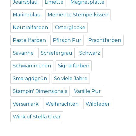
Jeansblau
Limette
Magnetplatte
Marineblau
Memento Stempelkissen
Neutralfarben
Osterglocke
Pastellfarben
Pfirsich Pur
Prachtfarben
Savanne
Schiefergrau
Schwarz
Schwämmchen
Signalfarben
Smaragdgrün
So viele Jahre
Stampin' Dimensionals
Vanille Pur
Versamark
Weihnachten
Wildleder
Wink of Stella Clear