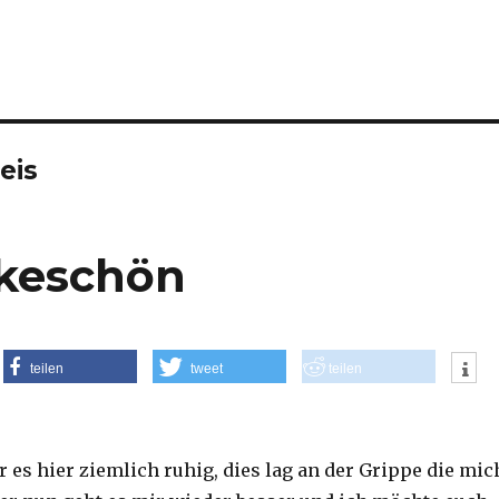
eis
nkeschön
teilen
tweet
teilen
 es hier ziemlich ruhig, dies lag an der Grippe die mic