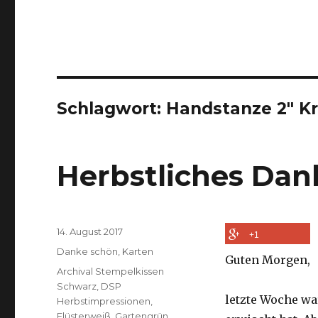
Schlagwort:
Handstanze 2″ Kr
Herbstliches Da
Veröffentlicht
14. August 2017
+1
am
Kategorien
Danke schön
,
Karten
Guten Morgen,
Schlagwörter
Archival Stempelkissen
Schwarz
,
DSP
letzte Woche war
Herbstimpressionen
,
Flüsterweiß
,
Gartengrün
,