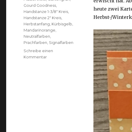
erwischt hat. A
Gourd Goodness
,
heute zwei Kart
Handstanze 1-3/8" Kreis
,
Herbst-/Winterk
Handstanze 2" Kreis
,
Herbstanfang
,
Kürbisgelb
,
Mandarinorange
,
Neutralfarben
,
Prachfarben
,
Signalfarben
Schreibe einen
zu
Kommentar
Herbstliches
Dankeschön