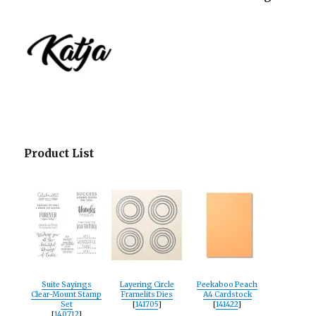
Product List
Suite Sayings
Layering Circle
Peekaboo Peach
Clear-Mount Stamp
Framelits Dies
A4 Cardstock
Set
[
141705
]
[
141422
]
[
140712
]