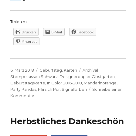
Teilen mit:
Drucken
E-Mail
Facebook
Pinterest
Veröffentlicht
Kategorien
Schlagwörter
6. März 2018
Geburtstag
,
Karten
Archival
am
Stempelkissen Schwarz
,
Designerpapier Obstgarten
,
Geburtstagskarte
,
In Color 2016-2018
,
Mandarinorange
,
Party Pandas
,
Pfirsich Pur
,
Signalfarben
Schreibe einen
zu
Kommentar
Fruchtige
Geburtstagsgrüße
Herbstliches Dankeschön