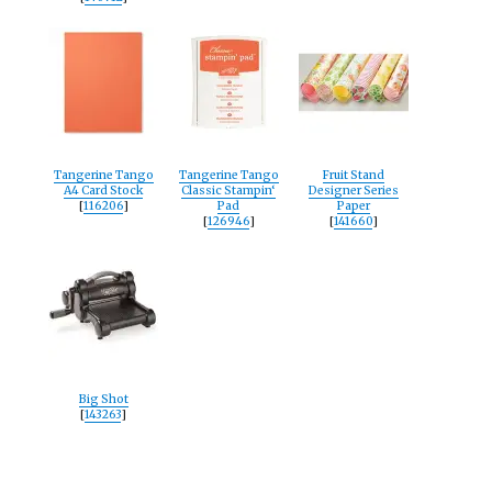
Tangerine Tango
Tangerine Tango
Fruit Stand
A4 Card Stock
Classic Stampin‘
Designer Series
[
116206
]
Pad
Paper
[
126946
]
[
141660
]
Big Shot
[
143263
]