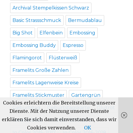
Archival Stempelkissen Schwarz
Basic Strassschmuck
Bermudablau
Big Shot
Elfenbein
Embossing
Embossing Buddy
Espresso
Flamingorot
Flüsterweiß
Framelits Große Zahlen
Framelits Lagenweise Kreise
Framelits Stickmuster
Gartengrün
Cookies erleichtern die Bereitstellung unserer
Geburtstag
Geburtstagskarte
Glutrot
Dienste. Mit der Nutzung unserer Dienste
erklären Sie sich damit einverstanden, dass wir
Himmelblau
In Color 2013-2015
Cookies verwenden.
OK
In Color 2015-2017
In Color 2016-2018