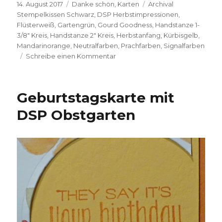
Veröffentlicht
Kategorien
Schlagwörter
14. August 2017
Danke schön
,
Karten
Archival
am
Stempelkissen Schwarz
,
DSP Herbstimpressionen
,
Flüsterweiß
,
Gartengrün
,
Gourd Goodness
,
Handstanze 1-
3/8" Kreis
,
Handstanze 2" Kreis
,
Herbstanfang
,
Kürbisgelb
,
Mandarinorange
,
Neutralfarben
,
Prachfarben
,
Signalfarben
zu
Schreibe einen Kommentar
Herbstliches
Dankeschön
Geburtstagskarte mit
DSP Obstgarten