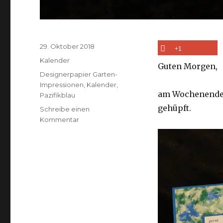
Veröffentlicht
29. Oktober 2018
+1
am
Kategorien
Kalender
Guten Morgen,
Schlagwörter
Designerpapier Garten-
Impressionen
,
Kalender
,
am Wochenende s
Pazifikblau
gehüpft.
Schreibe einen
zu
Kommentar
Die
ersten
Kalender
2019