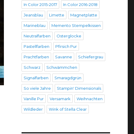
In Color 2015-2017
In Color 2016-2018
Jeansblau
Limette
Magnetplatte
Marineblau
Memento Stempelkissen
Neutralfarben
Osterglocke
Pastellfarben
Pfirsich Pur
Prachtfarben
Savanne
Schiefergrau
Schwarz
Schwämmchen
Signalfarben
Smaragdgrün
So viele Jahre
Stampin' Dimensionals
Vanille Pur
Versamark
Weihnachten
Wildleder
Wink of Stella Clear