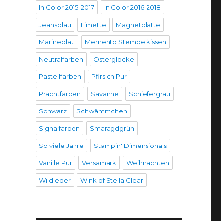
In Color 2015-2017
In Color 2016-2018
Jeansblau
Limette
Magnetplatte
Marineblau
Memento Stempelkissen
Neutralfarben
Osterglocke
Pastellfarben
Pfirsich Pur
Prachtfarben
Savanne
Schiefergrau
Schwarz
Schwämmchen
Signalfarben
Smaragdgrün
So viele Jahre
Stampin' Dimensionals
Vanille Pur
Versamark
Weihnachten
Wildleder
Wink of Stella Clear