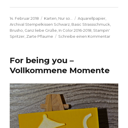
Veröffentlicht
Kategorien
Schlagwörter
14. Februar 2018
Karten
,
Nur so...
Aquarellpapier
,
am
Archival Stempelkissen Schwarz
,
Basic Strassschmuck
,
Brusho
,
Ganz liebe Grüße
,
In Color 2016-2018
,
Stampin'
zu
Spritzer
,
Zarte Pflaume
Schreibe einen Kommentar
Knallbun
Grüße
For being you –
Vollkommene Momente