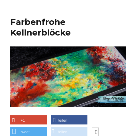
Farbenfrohe
Kellnerblöcke
+1
teilen
tweet
teilen