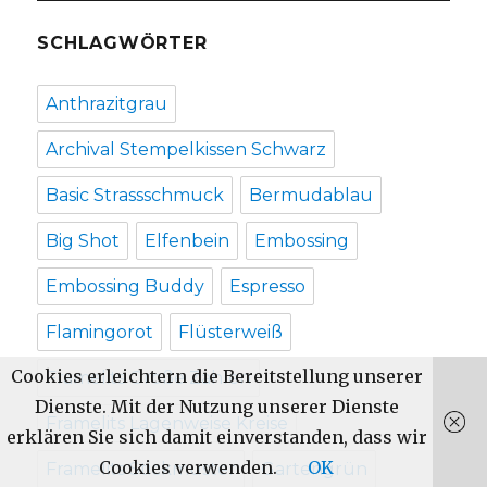
SCHLAGWÖRTER
Anthrazitgrau
Archival Stempelkissen Schwarz
Basic Strassschmuck
Bermudablau
Big Shot
Elfenbein
Embossing
Embossing Buddy
Espresso
Flamingorot
Flüsterweiß
Cookies erleichtern die Bereitstellung unserer
Framelits Große Zahlen
Dienste. Mit der Nutzung unserer Dienste
Framelits Lagenweise Kreise
erklären Sie sich damit einverstanden, dass wir
Cookies verwenden.
OK
Framelits Stickmuster
Gartengrün