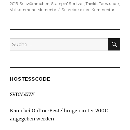
2015
,
Schwämmchen
,
Stampin' Spritzer
,
Thinlits Teestunde
,
zu
Vollkommene Momente
Schreibe einen Kommentar
For
being
you
–
Vollko
SU
Suche
Momen
nach:
HOSTESSCODE
SVDM47ZY
Kann bei Online-Bestellungen unter 200€
angegeben werden