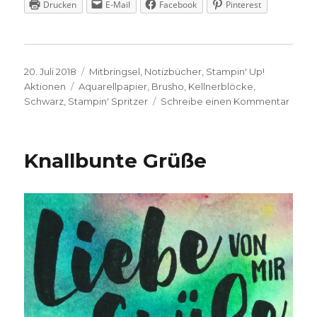
Drucken
E-Mail
Facebook
Pinterest
Veröffentlicht
Kategorien
20. Juli 2018
Mitbringsel
,
Notizbücher
,
Stampin' Up!
am
Schlagwörter
Aktionen
Aquarellpapier
,
Brusho
,
Kellnerblöcke
,
zu
Schwarz
,
Stampin' Spritzer
Schreibe einen Kommentar
Farbe
Kelln
Knallbunte Grüße