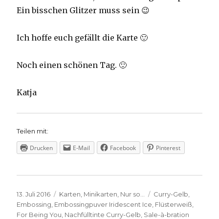
Ein bisschen Glitzer muss sein 😉
Ich hoffe euch gefällt die Karte 🙂
Noch einen schönen Tag. 🙂
Katja
Teilen mit:
Drucken
E-Mail
Facebook
Pinterest
Veröffentlicht
Kategorien
Schlagwörter
13. Juli 2016
Karten
,
Minikarten
,
Nur so...
Curry-Gelb
,
am
Embossing
,
Embossingpuver Iridescent Ice
,
Flüsterweiß
,
For Being You
,
Nachfülltinte Curry-Gelb
,
Sale-à-bration