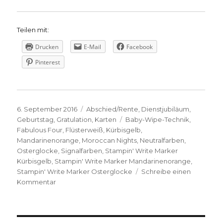
Teilen mit:
Drucken
E-Mail
Facebook
Pinterest
Veröffentlicht
Kategorien
6. September 2016
Abschied/Rente
,
Dienstjubiläum
,
am
Schlagwörter
Geburtstag
,
Gratulation
,
Karten
Baby-Wipe-Technik
,
Fabulous Four
,
Flüsterweiß
,
Kürbisgelb
,
Mandarinenorange
,
Moroccan Nights
,
Neutralfarben
,
Osterglocke
,
Signalfarben
,
Stampin' Write Marker
Kürbisgelb
,
Stampin' Write Marker Mandarinenorange
,
Stampin' Write Marker Osterglocke
Schreibe einen
zu
Kommentar
Geburtstagskarte
mit
Moroccan