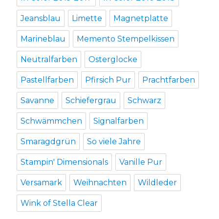
Jeansblau
Limette
Magnetplatte
Marineblau
Memento Stempelkissen
Neutralfarben
Osterglocke
Pastellfarben
Pfirsich Pur
Prachtfarben
Savanne
Schiefergrau
Schwarz
Schwämmchen
Signalfarben
Smaragdgrün
So viele Jahre
Stampin' Dimensionals
Vanille Pur
Versamark
Weihnachten
Wildleder
Wink of Stella Clear