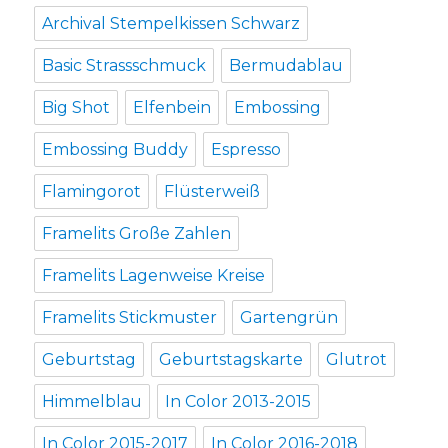
Archival Stempelkissen Schwarz
Basic Strassschmuck
Bermudablau
Big Shot
Elfenbein
Embossing
Embossing Buddy
Espresso
Flamingorot
Flüsterweiß
Framelits Große Zahlen
Framelits Lagenweise Kreise
Framelits Stickmuster
Gartengrün
Geburtstag
Geburtstagskarte
Glutrot
Himmelblau
In Color 2013-2015
In Color 2015-2017
In Color 2016-2018