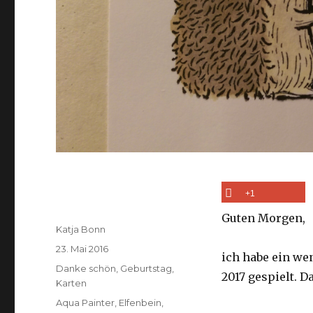
+1
Guten Morgen,
Autor
Katja Bonn
Veröffentlicht
23. Mai 2016
ich habe ein we
am
Kategorien
Danke schön
,
Geburtstag
,
2017 gespielt. 
Karten
Schlagwörter
Aqua Painter
,
Elfenbein
,