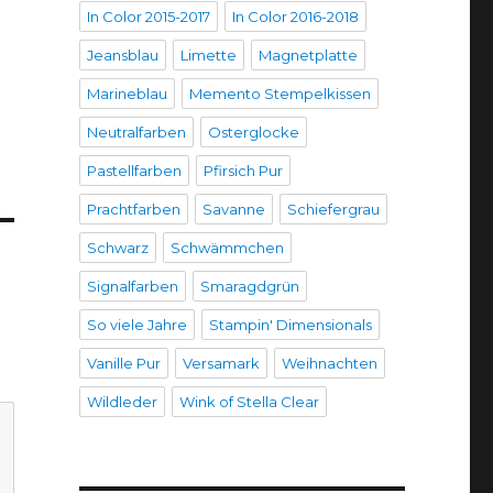
In Color 2015-2017
In Color 2016-2018
Jeansblau
Limette
Magnetplatte
Marineblau
Memento Stempelkissen
Neutralfarben
Osterglocke
Pastellfarben
Pfirsich Pur
Prachtfarben
Savanne
Schiefergrau
Schwarz
Schwämmchen
Signalfarben
Smaragdgrün
So viele Jahre
Stampin' Dimensionals
Vanille Pur
Versamark
Weihnachten
Wildleder
Wink of Stella Clear