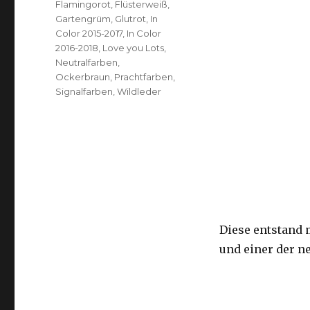
Flamingorot
,
Flüsterweiß
,
Gartengrüm
,
Glutrot
,
In
Color 2015-2017
,
In Color
2016-2018
,
Love you Lots
,
Neutralfarben
,
Ockerbraun
,
Prachtfarben
,
Signalfarben
,
Wildleder
Diese entstand 
und einer der n