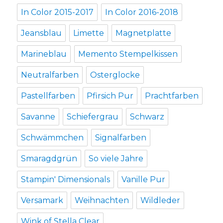
In Color 2015-2017
In Color 2016-2018
Jeansblau
Limette
Magnetplatte
Marineblau
Memento Stempelkissen
Neutralfarben
Osterglocke
Pastellfarben
Pfirsich Pur
Prachtfarben
Savanne
Schiefergrau
Schwarz
Schwämmchen
Signalfarben
Smaragdgrün
So viele Jahre
Stampin' Dimensionals
Vanille Pur
Versamark
Weihnachten
Wildleder
Wink of Stella Clear