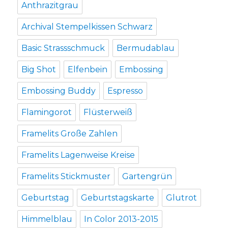
Anthrazitgrau
Archival Stempelkissen Schwarz
Basic Strassschmuck
Bermudablau
Big Shot
Elfenbein
Embossing
Embossing Buddy
Espresso
Flamingorot
Flüsterweiß
Framelits Große Zahlen
Framelits Lagenweise Kreise
Framelits Stickmuster
Gartengrün
Geburtstag
Geburtstagskarte
Glutrot
Himmelblau
In Color 2013-2015