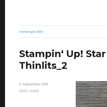
Vorheriges Bild
Stampin‘ Up! Star 
Thinlits_2
Veröffentlicht
5. September 2016
am
Volle
3000 × 4000
Größe