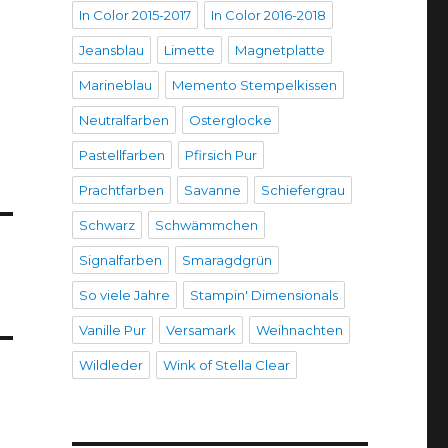
In Color 2015-2017
In Color 2016-2018
Jeansblau
Limette
Magnetplatte
Marineblau
Memento Stempelkissen
Neutralfarben
Osterglocke
Pastellfarben
Pfirsich Pur
Prachtfarben
Savanne
Schiefergrau
Schwarz
Schwämmchen
Signalfarben
Smaragdgrün
So viele Jahre
Stampin' Dimensionals
Vanille Pur
Versamark
Weihnachten
Wildleder
Wink of Stella Clear