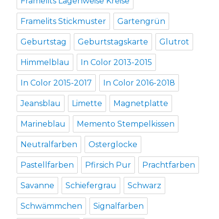
Framelits Lagenweise Kreise
Framelits Stickmuster
Gartengrün
Geburtstag
Geburtstagskarte
Glutrot
Himmelblau
In Color 2013-2015
In Color 2015-2017
In Color 2016-2018
Jeansblau
Limette
Magnetplatte
Marineblau
Memento Stempelkissen
Neutralfarben
Osterglocke
Pastellfarben
Pfirsich Pur
Prachtfarben
Savanne
Schiefergrau
Schwarz
Schwämmchen
Signalfarben