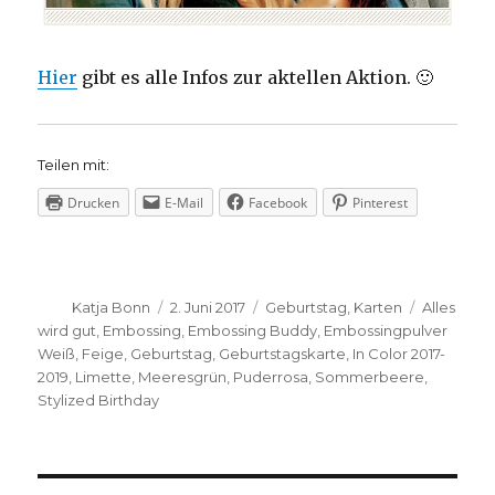
Hier
gibt es alle Infos zur aktellen Aktion. 🙂
Teilen mit:
Drucken
E-Mail
Facebook
Pinterest
Autor
Veröffentlicht
Kategorien
Schlagwö
Katja Bonn
2. Juni 2017
Geburtstag
,
Karten
Alles
am
wird gut
,
Embossing
,
Embossing Buddy
,
Embossingpulver
Weiß
,
Feige
,
Geburtstag
,
Geburtstagskarte
,
In Color 2017-
2019
,
Limette
,
Meeresgrün
,
Puderrosa
,
Sommerbeere
,
Stylized Birthday