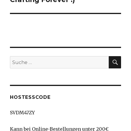
Beitrag:
SU
Suche
nach:
HOSTESSCODE
SVDM47ZY
Kann bei Online-Bestellungen unter 200€