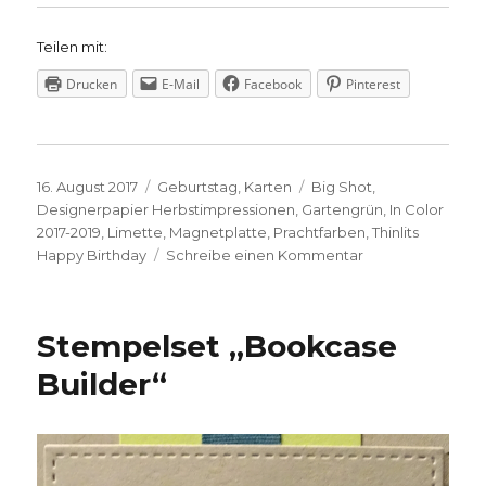
Teilen mit:
Drucken
E-Mail
Facebook
Pinterest
Veröffentlicht
Kategorien
Schlagwörter
16. August 2017
Geburtstag
,
Karten
Big Shot
,
am
Designerpapier Herbstimpressionen
,
Gartengrün
,
In Color
2017-2019
,
Limette
,
Magnetplatte
,
Prachtfarben
,
Thinlits
zu
Happy Birthday
Schreibe einen Kommentar
Gestreifte
Geburtstagsgrüß
Stempelset „Bookcase
Builder“