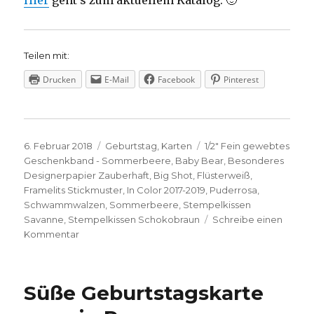
Teilen mit:
Drucken
E-Mail
Facebook
Pinterest
Veröffentlicht
Kategorien
Schlagwörter
6. Februar 2018
Geburtstag
,
Karten
1/2" Fein gewebtes
am
Geschenkband - Sommerbeere
,
Baby Bear
,
Besonderes
Designerpapier Zauberhaft
,
Big Shot
,
Flüsterweiß
,
Framelits Stickmuster
,
In Color 2017-2019
,
Puderrosa
,
Schwammwalzen
,
Sommerbeere
,
Stempelkissen
Savanne
,
Stempelkissen Schokobraun
Schreibe einen
zu
Kommentar
Bärige
Grüße
Süße Geburtstagskarte