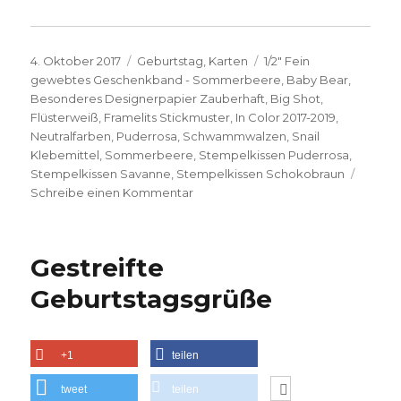
Veröffentlicht
Kategorien
Schlagwörter
4. Oktober 2017
Geburtstag
,
Karten
1/2" Fein
am
gewebtes Geschenkband - Sommerbeere
,
Baby Bear
,
Besonderes Designerpapier Zauberhaft
,
Big Shot
,
Flüsterweiß
,
Framelits Stickmuster
,
In Color 2017-2019
,
Neutralfarben
,
Puderrosa
,
Schwammwalzen
,
Snail
Klebemittel
,
Sommerbeere
,
Stempelkissen Puderrosa
,
Stempelkissen Savanne
,
Stempelkissen Schokobraun
zu
Schreibe einen Kommentar
Süße
Geburtstagskarte
ganz
Gestreifte
in
Rosa
Geburtstagsgrüße
+1
teilen
tweet
teilen