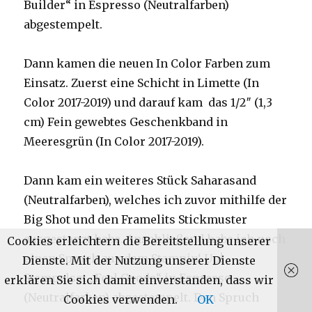
Builder“ in Espresso (Neutralfarben)
abgestempelt.
Dann kamen die neuen In Color Farben zum
Einsatz. Zuerst eine Schicht in Limette (In
Color 2017-2019) und darauf kam das 1/2″ (1,3
cm) Fein gewebtes Geschenkband in
Meeresgrün (In Color 2017-2019).
Dann kam ein weiteres Stück Saharasand
(Neutralfarben), welches ich zuvor mithilfe der
Big Shot und den Framelits Stickmuster
ausgestanzt habe. Anschließend habe ich noch
Cookies erleichtern die Bereitstellung unserer
einen Spruch aus dem Stampin‘ Up!
Dienste. Mit der Nutzung unserer Dienste
Stempelset „Feel Goods“ in Espresso
erklären Sie sich damit einverstanden, dass wir
(Neutralfarben) abgestempelt. Den Spruch
Cookies verwenden.
OK