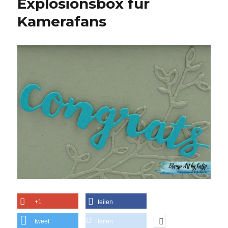
Explosionsbox für
Kamerafans
+1
teilen
tweet
teilen