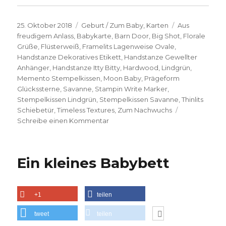
Veröffentlicht
Kategorien
Schlagwörter
25. Oktober 2018
Geburt / Zum Baby
,
Karten
Aus
am
freudigem Anlass
,
Babykarte
,
Barn Door
,
Big Shot
,
Florale
Grüße
,
Flüsterweiß
,
Framelits Lagenweise Ovale
,
Handstanze Dekoratives Etikett
,
Handstanze Gewellter
Anhänger
,
Handstanze Itty Bitty
,
Hardwood
,
Lindgrün
,
Memento Stempelkissen
,
Moon Baby
,
Prägeform
Glückssterne
,
Savanne
,
Stampin Write Marker
,
Stempelkissen Lindgrün
,
Stempelkissen Savanne
,
Thinlits
Schiebetür
,
Timeless Textures
,
Zum Nachwuchs
zu
Schreibe einen Kommentar
Z-
Fold
Babykarte
Ein kleines Babybett
+1
teilen
tweet
teilen