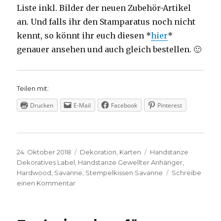
Liste inkl. Bilder der neuen Zubehör-Artikel
an. Und falls ihr den Stamparatus noch nicht
kennt, so könnt ihr euch diesen *
hier
*
genauer ansehen und auch gleich bestellen. 🙂
Teilen mit:
Drucken
E-Mail
Facebook
Pinterest
Veröffentlicht
Kategorien
Schlagwörter
24. Oktober 2018
Dekoration
,
Karten
Handstanze
am
Dekoratives Label
,
Handstanze Gewellter Anhänger
,
Hardwood
,
Savanne
,
Stempelkissen Savanne
Schreibe
zu
einen Kommentar
Ein
kleines
Babybett