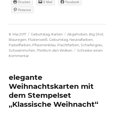
Drucken
E-Mail
Facebook
Pinterest
Veröffentlicht
Kategorien
Schlagwörter
8. Mai 2017
Geburtstag
,
Karten
Abgehoben
,
Big Shot
,
am
Blauregen
,
Flüsterweiß
,
Geburtstag
,
Neutralfarben
,
Pastellfarben
,
Pflaumenblau
,
Prachtfarben
,
Schiefergrau
,
Schwämmchen
,
Thinlits In den Wolken
Schreibe einen
zu
Kommentar
Abgehobene
Geburtstagswünsche
elegante
Weihnachtskarten mit
dem Stempelset
„Klassische Weihnacht“