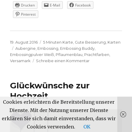
Drucken
E-Mail
Facebook
Pinterest
Veröffentlicht
Kategorien
19. August 2016
5 Minuten Karte
,
Gute Besserung
,
Karten
am
Schlagwörter
Aubergine
,
Embossing
,
Embossing Buddy
,
Embossingpulver Weiß
,
Pflaumenblau
,
Prachtfarben
,
zu
Versamark
Schreibe einen Kommentar
Schnelle
Gute
Besserungskarte
Glückwünsche zur
mit
Get
Hochzeit
Well
Cookies erleichtern die Bereitstellung unserer
Soup
Dienste. Mit der Nutzung unserer Dienste
erklären Sie sich damit einverstanden, dass wir
Cookies verwenden.
OK