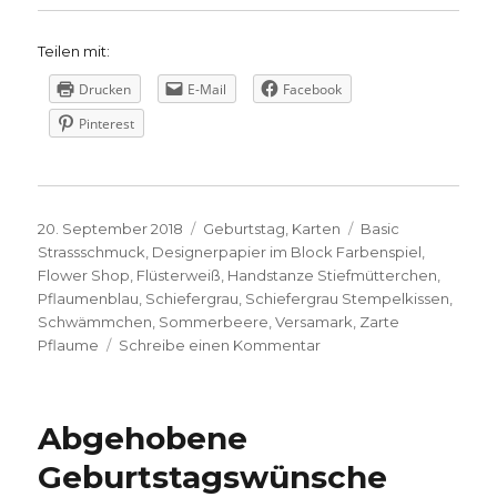
Teilen mit:
Drucken
E-Mail
Facebook
Pinterest
Veröffentlicht
Kategorien
Schlagwörter
20. September 2018
Geburtstag
,
Karten
Basic
am
Strassschmuck
,
Designerpapier im Block Farbenspiel
,
Flower Shop
,
Flüsterweiß
,
Handstanze Stiefmütterchen
,
Pflaumenblau
,
Schiefergrau
,
Schiefergrau Stempelkissen
,
Schwämmchen
,
Sommerbeere
,
Versamark
,
Zarte
zu
Pflaume
Schreibe einen Kommentar
Zum
Geburstag
gibt’s
Abgehobene
Blumen
Geburtstagswünsche