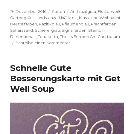
Veröffentlicht
Kategorien
Schlagwörter
19. Dezember 2016
Karten
Anthrazitgrau
,
Flüsterweiß
,
am
Gartengrün
,
Handstanze 1 1/4" Kreis
,
Klassische Weihnacht
,
Neutralfarben
,
Pazifikblau
,
Pflaumenblau
,
Prachtfarben
,
Saharasand
,
Schiefergrau
,
Signalfarben
,
Stampin'
Dimensionals
,
Terrakotta
,
Thinlits Formen Am Christbaum
zu
Schreibe einen Kommentar
elegante
Weihnachtskarten
mit
Schnelle Gute
dem
Stempelset
Besserungskarte mit Get
„Klassische
Well Soup
Weihnacht“